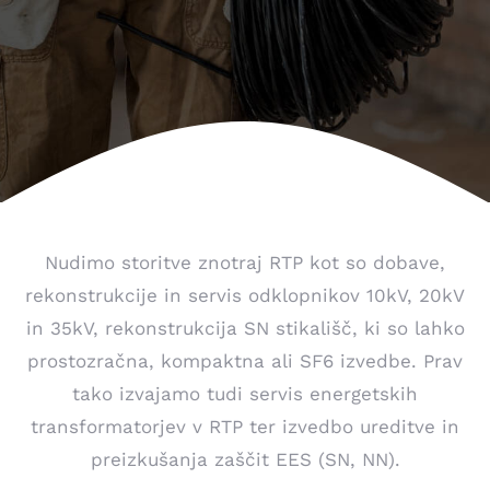
Nudimo storitve znotraj RTP kot so dobave,
rekonstrukcije in servis odklopnikov 10kV, 20kV
in 35kV, rekonstrukcija SN stikališč, ki so lahko
prostozračna, kompaktna ali SF6 izvedbe. Prav
tako izvajamo tudi servis energetskih
transformatorjev v RTP ter izvedbo ureditve in
preizkušanja zaščit EES (SN, NN).