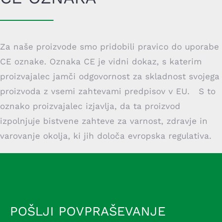
Za naše proizvode smo pridobili pravico do uporabe
CE oznake. Oznaka CE je vidni dokaz, s katerim
proizvajalec jamči odgovornost za skladnost svojega
proizvoda z vsemi zahtevami predpisov v EU. S to
oznako proizvajalec izjavlja, da ta proizvod
izpolnjuje bistvene zahteve za varnost, zdravje in
varovanje okolja, ki jih določa evropska regulativa.
POŠLJI POVPRAŠEVANJE